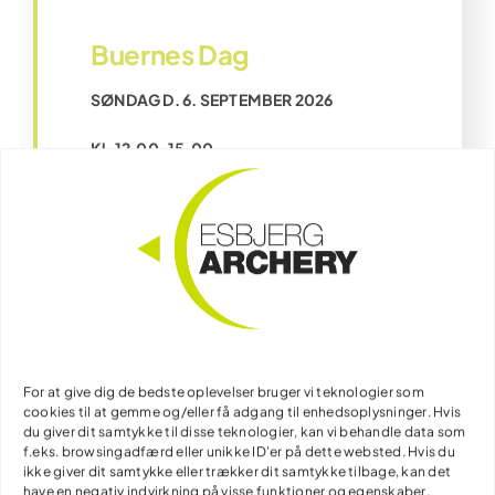
Buernes Dag
SØNDAG D. 6. SEPTEMBER 2026
Kl. 12.00-15.00
Esbjerg Archery og Bueskydning Danmark
inviterer til et gratis åbent hus
arrangement, hvor alle kan prøve
bueskydning.
Der er ingen tilmelding – man møder bare
op!
For at give dig de bedste oplevelser bruger vi teknologier som
Ses vi på vores udendørs baner på
cookies til at gemme og/eller få adgang til enhedsoplysninger. Hvis
Sønderhedevej 25 – 6710 Esbjerg V
du giver dit samtykke til disse teknologier, kan vi behandle data som
f.eks. browsingadfærd eller unikke ID'er på dette websted. Hvis du
ikke giver dit samtykke eller trækker dit samtykke tilbage, kan det
have en negativ indvirkning på visse funktioner og egenskaber.