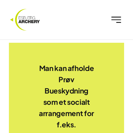
Skip
to
content
Man kan afholde
Prøv
Bueskydning
som et socialt
arrangement for
f.eks.