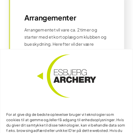
Arrangementer
Arrangementet vil vare ca. 2 timer og
starter med et kort oplæg om klubben og
bueskydning. Herefter vil der være
introduktion til bueskydningen og
sikkerhedsregler. Efterfølgende får
deltagerne lov til selv at skyde.
Efter et par prøverunder vil der være
mulighed for at skyde point, hvis der er
stemning for det. Man kan enten lave
almindelig point skydning eller et spil dart
med bue og pil, hvor deltagerne deles op i
to hold. Mulighederne er mange…
For at give dig de bedste oplevelser bruger vi teknologier som
cookies til at gemme og/eller få adgang til enhedsoplysninger. Hvis
du giver dit samtykke til disse teknologier, kan vi behandle data som
Til børnefødselsdag afsættes der 3 timer,
f.eks. browsingadfærd eller unikke ID'er på dette websted. Hvis du