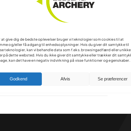
 at give dig de bedste oplevelser bruger vi teknologier som cookies til at
Facebook
X
Reddit
LinkedIn
WhatsApp
Telegram
Tumblr
Pinterest
Vk
me og/eller få adgang til enhedsoplysninger. Hvis du giver dit samtykke til
Xing
Email
se teknologier, kan vi behandle data som f.eks. browsingadfærd eller unikke
er på dette websted. Hvis du ikke giver dit samtykke eller trækker dit samty
bage, kan det have en negativ indvirkning på visse funktioner og egenskaber.
Godkend
Afvis
Se præferencer
Buernes Dag