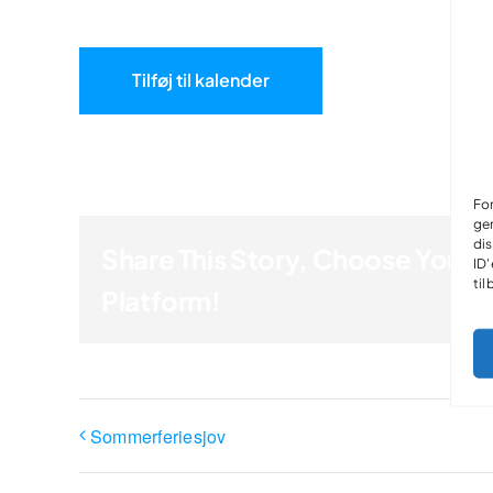
Tilføj til kalender
For
gem
dis
Share This Story, Choose Your
ID'
til
Platform!
Sommerferiesjov