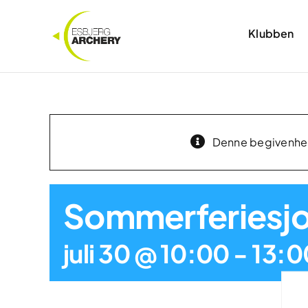
Skip
to
Klubben
content
Denne begivenhed 
Sommerferiesj
juli 30 @ 10:00
-
13:0