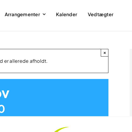
Arrangementer
Kalender
Vedtægter
×
er allerede afholdt.
ov
0