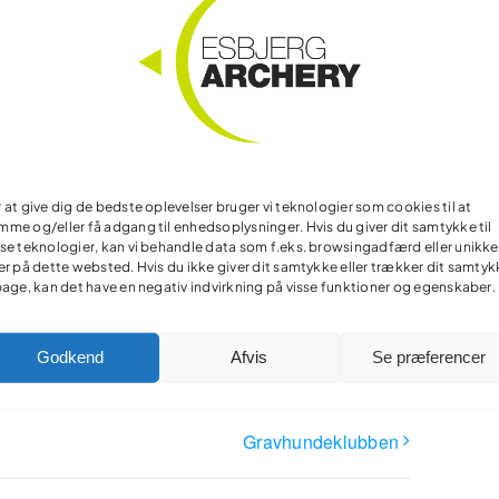
 at give dig de bedste oplevelser bruger vi teknologier som cookies til at
me og/eller få adgang til enhedsoplysninger. Hvis du giver dit samtykke til
se teknologier, kan vi behandle data som f.eks. browsingadfærd eller unikke
er på dette websted. Hvis du ikke giver dit samtykke eller trækker dit samty
Facebook
X
Reddit
LinkedIn
WhatsApp
Telegram
Tumblr
Pinterest
Vk
bage, kan det have en negativ indvirkning på visse funktioner og egenskaber.
Xing
Email
Godkend
Afvis
Se præferencer
Gravhundeklubben