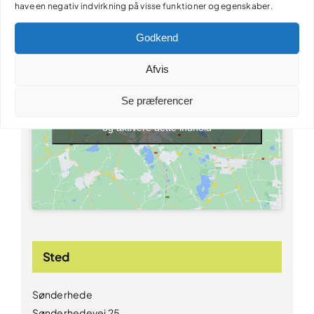
have en negativ indvirkning på visse funktioner og egenskaber.
Sommerferiesjov
Godkend
Afvis
Se præferencer
Klik for at acceptere markedsføring cookies
og aktivere dette indhold
Sted
Sønderhede
Sønderhedevej 25