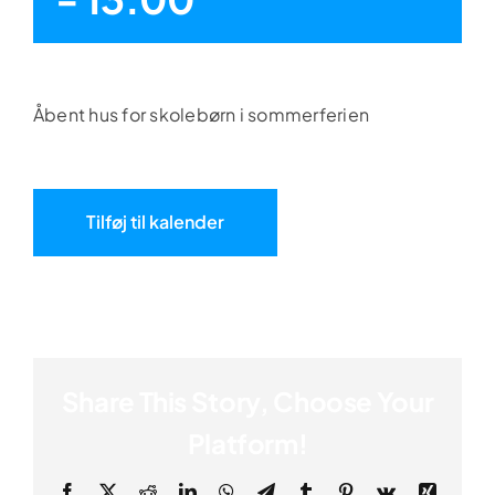
Åbent hus for skolebørn i sommerferien
Tilføj til kalender
Share This Story, Choose Your
Platform!
Facebook
X
Reddit
LinkedIn
WhatsApp
Telegram
Tumblr
Pinterest
Vk
Xing