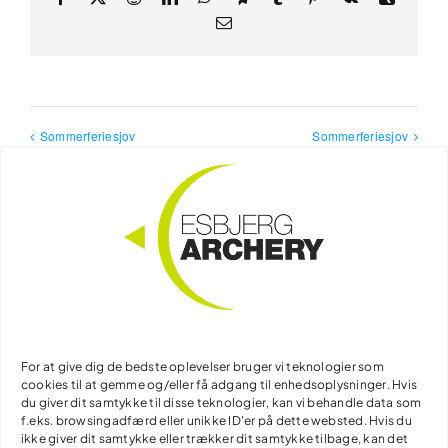
Email
Sommerferiesjov
Sommerferiesjov
Detaljer
Dato:
juli 17, 2025
For at give dig de bedste oplevelser bruger vi teknologier som
cookies til at gemme og/eller få adgang til enhedsoplysninger. Hvis
Tidspunkt:
du giver dit samtykke til disse teknologier, kan vi behandle data som
10:00 - 13:00
f.eks. browsingadfærd eller unikke ID'er på dette websted. Hvis du
ikke giver dit samtykke eller trækker dit samtykke tilbage, kan det
Begivenhed Kategori: