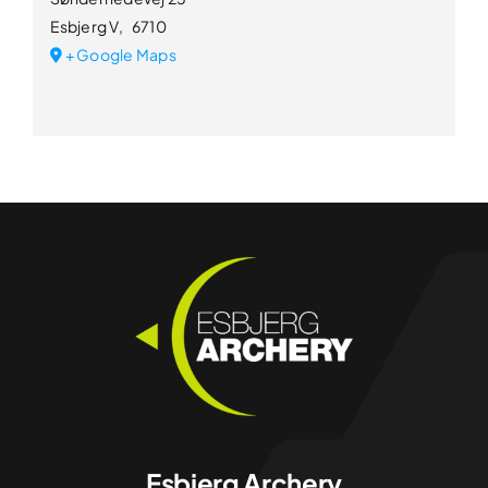
Esbjerg V
,
6710
+ Google Maps
Esbjerg Archery