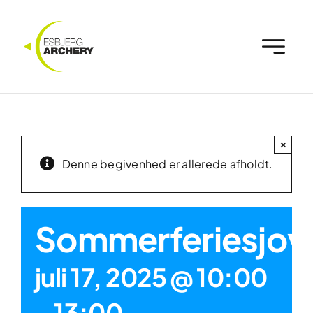
Skip
to
content
×
Denne begivenhed er allerede afholdt.
Sommerferiesjov
juli 17, 2025 @ 10:00
-
13:00