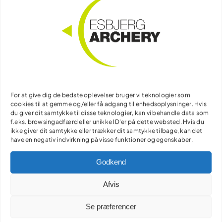
Smart i en fart…
Klub T-shirt / dame
model
For at give dig de bedste oplevelser bruger vi teknologier som
cookies til at gemme og/eller få adgang til enhedsoplysninger. Hvis
du giver dit samtykke til disse teknologier, kan vi behandle data som
f.eks. browsingadfærd eller unikke ID'er på dette websted. Hvis du
ikke giver dit samtykke eller trækker dit samtykke tilbage, kan det
T-shirt fås i vores traditionelle sorte farve
have en negativ indvirkning på visse funktioner og egenskaber.
Send bestilling på en sms til Britta på 22355415
Godkend
Afvis
Se præferencer